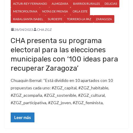
ACTUR-REY FERNANDO
ALMOZARA
BARRIOS RURALES
DELICIAS
METROPOLITANA
NOTAS DE PRENSA
ORLA ESTE
RABAL-SANTA ISABEL
SUROESTE
TORRERO-LA PAZ
ZARAGOZA
28/04/2023
CHA ZGZ
CHA presenta su programa
electoral para las elecciones
municipales con ‘100 ideas para
recuperar Zaragoza’
Chuaquín Bernal: “Está dividido en 10 apartados con 10
propuestas cada uno: #ZGZ_capital, #ZGZ_habitable,
#ZGZ_acompaña, #ZGZ_sostenible, #ZGZ_cultural,
#ZGZ_participativa, #ZGZ_joven, #ZGZ_feminista,
Leer más