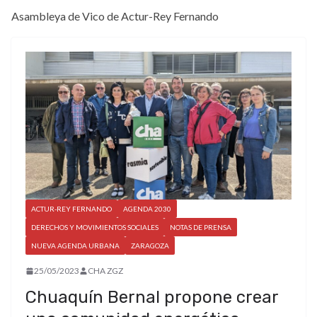
Asambleya de Vico de Actur-Rey Fernando
ACTUR-REY FERNANDO
AGENDA 2030
DERECHOS Y MOVIMIENTOS SOCIALES
NOTAS DE PRENSA
NUEVA AGENDA URBANA
ZARAGOZA
25/05/2023
CHA ZGZ
Chuaquín Bernal propone crear