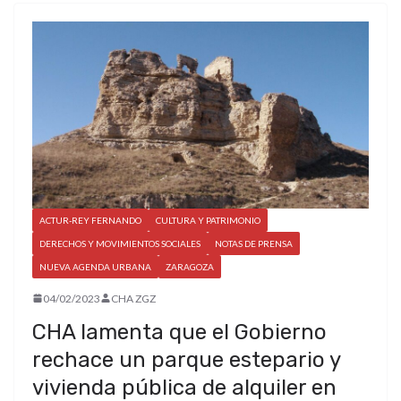
ACTUR-REY FERNANDO
CULTURA Y PATRIMONIO
DERECHOS Y MOVIMIENTOS SOCIALES
NOTAS DE PRENSA
NUEVA AGENDA URBANA
ZARAGOZA
04/02/2023
CHA ZGZ
CHA lamenta que el Gobierno
rechace un parque estepario y
vivienda pública de alquiler en