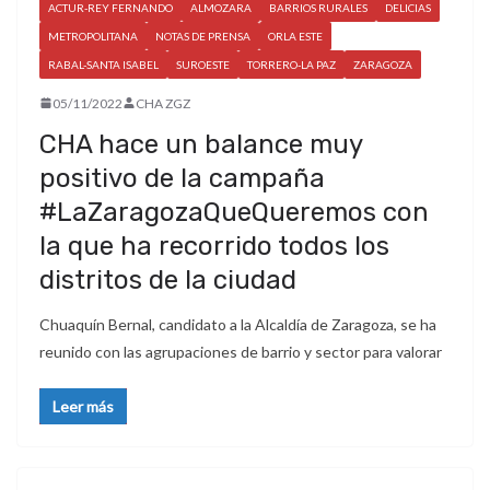
ACTUR-REY FERNANDO
ALMOZARA
BARRIOS RURALES
DELICIAS
METROPOLITANA
NOTAS DE PRENSA
ORLA ESTE
RABAL-SANTA ISABEL
SUROESTE
TORRERO-LA PAZ
ZARAGOZA
05/11/2022
CHA ZGZ
CHA hace un balance muy
positivo de la campaña
#LaZaragozaQueQueremos con
la que ha recorrido todos los
distritos de la ciudad
Chuaquín Bernal, candidato a la Alcaldía de Zaragoza, se ha
reunido con las agrupaciones de barrio y sector para valorar
Leer más