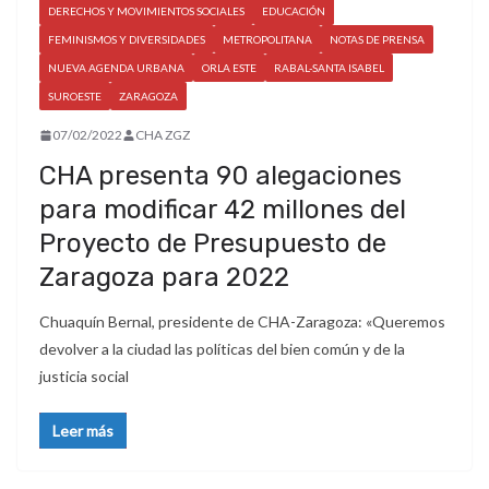
DERECHOS Y MOVIMIENTOS SOCIALES
EDUCACIÓN
FEMINISMOS Y DIVERSIDADES
METROPOLITANA
NOTAS DE PRENSA
NUEVA AGENDA URBANA
ORLA ESTE
RABAL-SANTA ISABEL
SUROESTE
ZARAGOZA
07/02/2022
CHA ZGZ
CHA presenta 90 alegaciones
para modificar 42 millones del
Proyecto de Presupuesto de
Zaragoza para 2022
Chuaquín Bernal, presidente de CHA-Zaragoza: «Queremos
devolver a la ciudad las políticas del bien común y de la
justicia social
Leer más