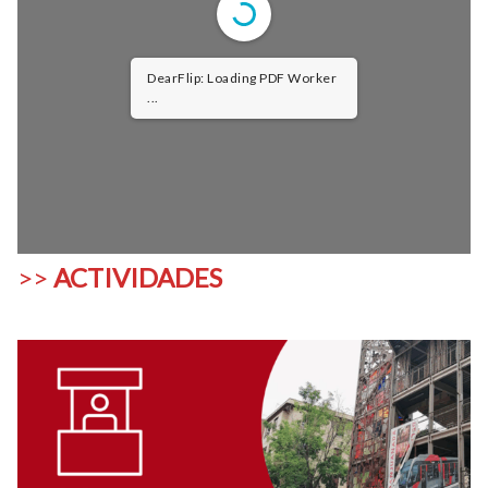
DearFlip: Loading PDF 100% ...