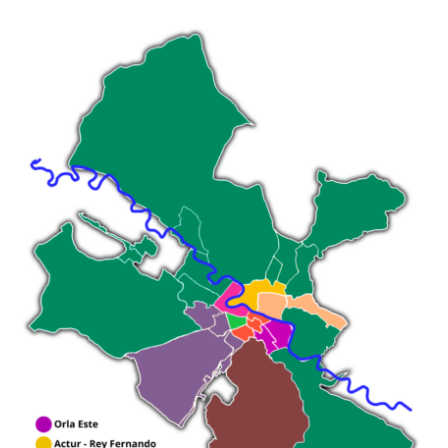
Cadrete
|
Cuarte de Huerva
|
María de Huerva
|
Utebo
|
Villamayor
de Gállego
|
Zaragoza