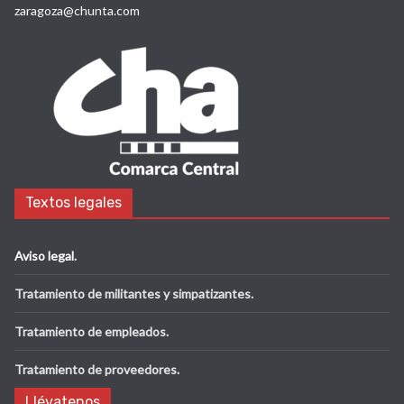
CHA Zaragoza
Calle Predicadores, 28
50003 Zaragoza
zaragoza@chunta.com
Textos legales