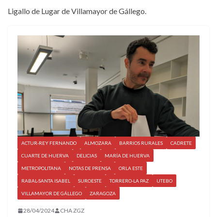
Ligallo de Lugar de Villamayor de Gállego.
ACTUR-REY FERNANDO
ALMOZARA
BARRIOS RURALES
CADRETE
CUARTE DE HUERVA
DELICIAS
MARÍA DE HUERVA
METROPOLITANA
NOTAS DE PRENSA
ORLA ESTE
RABAL-SANTA ISABEL
SUROESTE
TORRERO-LA PAZ
UTEBO
VILLAMAYOR DE GÁLLEGO
ZARAGOZA
28/04/2024
CHA ZGZ