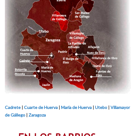
Cadrete
|
Cuarte de Huerva
|
María de Huerva
|
Utebo
|
Villamayor
de Gállego
|
Zaragoza