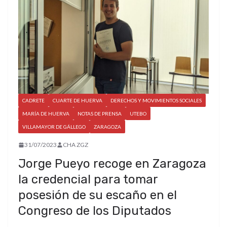
CADRETE
CUARTE DE HUERVA
DERECHOS Y MOVIMIENTOS SOCIALES
MARÍA DE HUERVA
NOTAS DE PRENSA
UTEBO
VILLAMAYOR DE GÁLLEGO
ZARAGOZA
31/07/2023
CHA ZGZ
Jorge Pueyo recoge en Zaragoza
la credencial para tomar
posesión de su escaño en el
Congreso de los Diputados