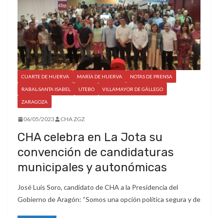
CUARTE DE HUERVA
MARÍA DE HUERVA
NOTAS DE PRENSA
RABAL-SANTA ISABEL
UTEBO
VILLAMAYOR DE GÁLLEGO
ZARAGOZA
06/05/2023
CHA ZGZ
CHA celebra en La Jota su
convención de candidaturas
municipales y autonómicas
José Luis Soro, candidato de CHA a la Presidencia del
Gobierno de Aragón: “Somos una opción política segura y de