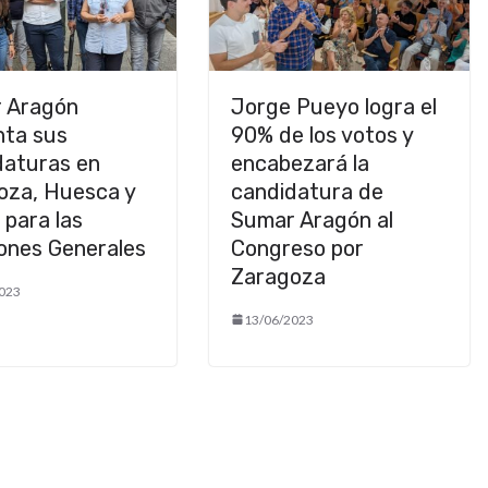
 Aragón
Jorge Pueyo logra el
nta sus
90% de los votos y
daturas en
encabezará la
oza, Huesca y
candidatura de
 para las
Sumar Aragón al
iones Generales
Congreso por
Zaragoza
023
13/06/2023