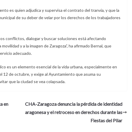
to es quien adjudica y supervisa el contrato del tranvía, y que la
unicipal de su deber de velar por los derechos de los trabajadores
los conflictos, dialogar y buscar soluciones está afectando
la movilidad y a la imagen de Zaragoza”, ha afirmado Bernal, que
servicio adecuado.
ico es un elemento esencial de la vida urbana, especialmente en
el 12 de octubre, y exige al Ayuntamiento que asuma su
vitar que la ciudad se vea colapsada.
a en
CHA-Zaragoza denuncia la pérdida de identidad
aragonesa y el retroceso en derechos durante las
Fiestas del Pilar