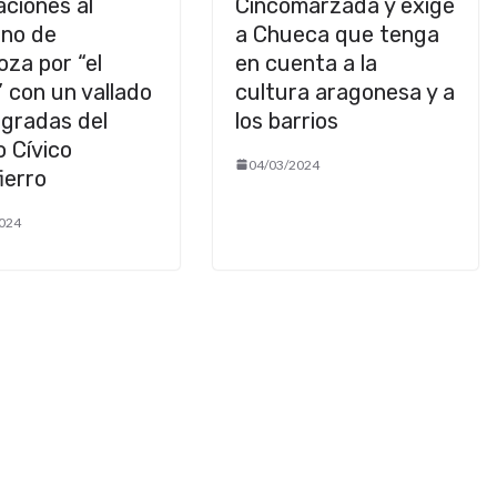
aciones al
Cincomarzada y exige
rno de
a Chueca que tenga
za por “el
en cuenta a la
” con un vallado
cultura aragonesa y a
 gradas del
los barrios
 Cívico
04/03/2024
ierro
024