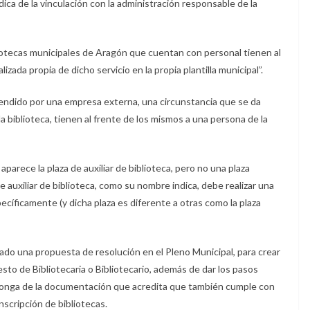
ídica de la vinculación con la administración responsable de la
liotecas municipales de Aragón que cuentan con personal tienen al
izada propia de dicho servicio en la propia plantilla municipal”.
 atendido por una empresa externa, una circunstancia que se da
la biblioteca, tienen al frente de los mismos a una persona de la
arece la plaza de auxiliar de biblioteca, pero no una plaza
 auxiliar de biblioteca, como su nombre indica, debe realizar una
específicamente (y dicha plaza es diferente a otras como la plaza
do una propuesta de resolución en el Pleno Municipal, para crear
esto de Bibliotecaria o Bibliotecario, además de dar los pasos
ponga de la documentación que acredita que también cumple con
inscripción de bibliotecas.