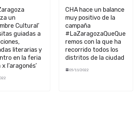
aragoza
CHA hace un balance
iza un
muy positivo de la
mbre Cultural’
campaña
sitas guiadas a
#LaZaragozaQueQue
ciones,
remos con la que ha
das literarias y
recorrido todos los
tro en la feria
distritos de la ciudad
 x l’aragonés’
05/11/2022
022